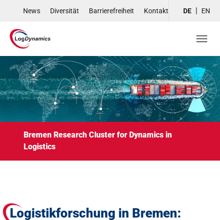
Skip to main navigation
Skip to main content
Skip to page footer
News
Diversität
Barrierefreiheit
Kontakt
DE
EN
Bremen Research Cluster for Dynamics in
Logistics
Logistikforschung in Bremen: