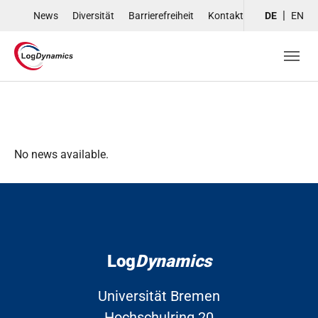
Skip to main navigation
Skip to main content
Skip to page footer
News
Diversität
Barrierefreiheit
Kontakt
DE
EN
No news available.
Log
Dynamics
Universität Bremen
Hochschulring 20