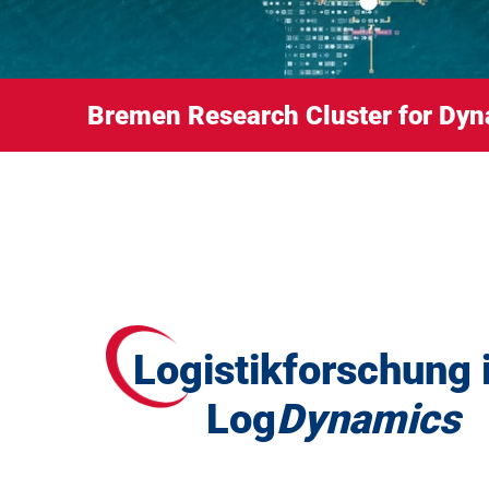
Bremen Research Cluster for Dyna
Logistikforschung 
Log
Dynamics