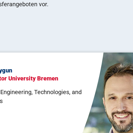
ferangeboten vor.
 Büskens
tät Bremen
Björn
Unive
für Industriemathematik
IMSAS 
aktor