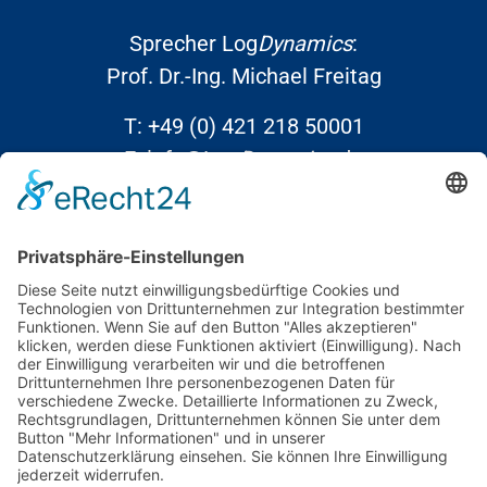
Sprecher Log
Dynamics
:
Prof. Dr.-Ing. Michael Freitag
T:
+49 (0) 421 218 50001
E:
info@Log
Dynamics
.de
Links
Kontakt
Datenschutz
Impressum
Barrierefreiheit
Social Media