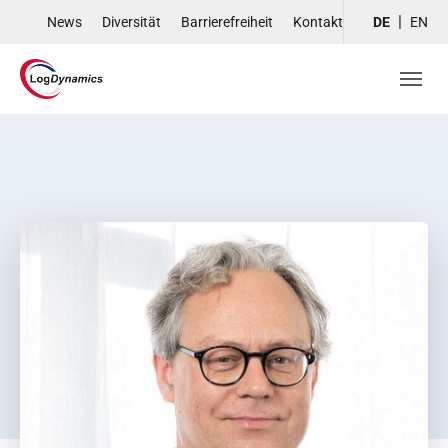
Skip to main navigation
Skip to main content
Skip to page footer
News
Diversität
Barrierefreiheit
Kontakt
DE
EN