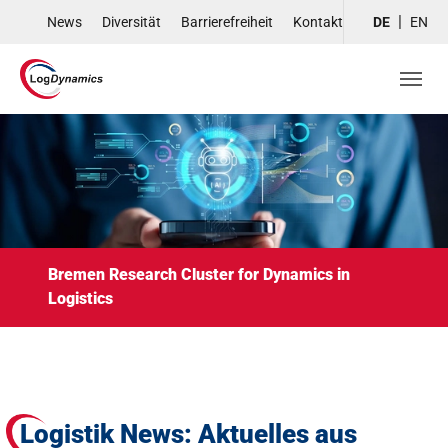
Skip to main navigation
Skip to main content
Skip to page footer
News
Diversität
Barrierefreiheit
Kontakt
DE
EN
Bremen Research Cluster for Dynamics in
Logistics
Logistik News: Aktuelles aus