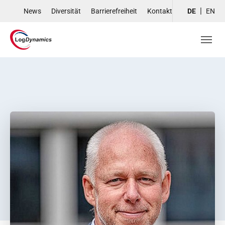
Skip to main navigation
Skip to main content
Skip to page footer
News
Diversität
Barrierefreiheit
Kontakt
DE
EN