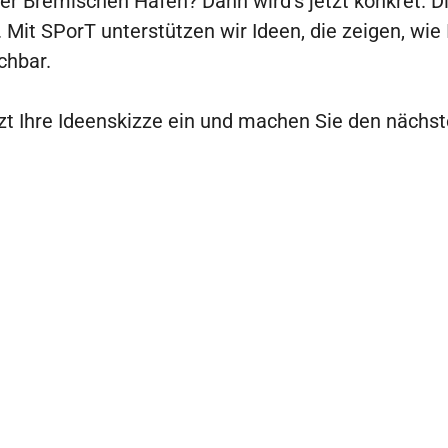
der Bremischen Häfen? Dann wird’s jetzt konkret. D
Mit SPorT unterstützen wir Ideen, die zeigen, wie 
chbar.
zt Ihre Ideenskizze ein und machen Sie den nächste