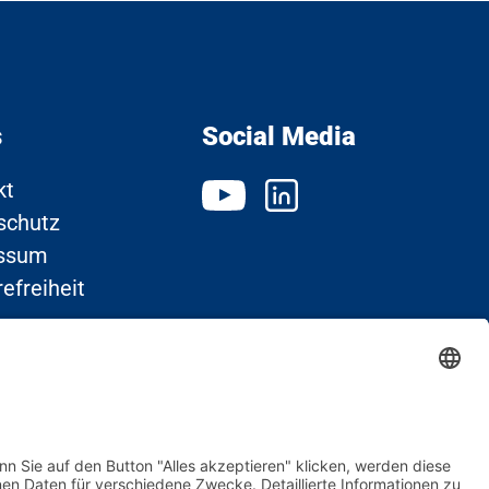
s
Social Media
kt
schutz
ssum
refreiheit