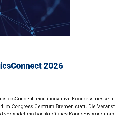
ticsConnect 2026
gisticsConnect, eine innovative Kongressmesse für
 im Congress Centrum Bremen statt. Die Veranstal
und verbindet ein hochkarätiges Kongressprogramm m