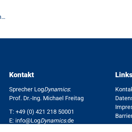
m…
Kontakt
Link
Sprecher Log
Dynamics
:
Konta
Prof. Dr.-Ing. Michael Freitag
Daten
Impre
T:
+49 (0) 421 218 50001
Barrie
E:
info@Log
Dynamics
.de