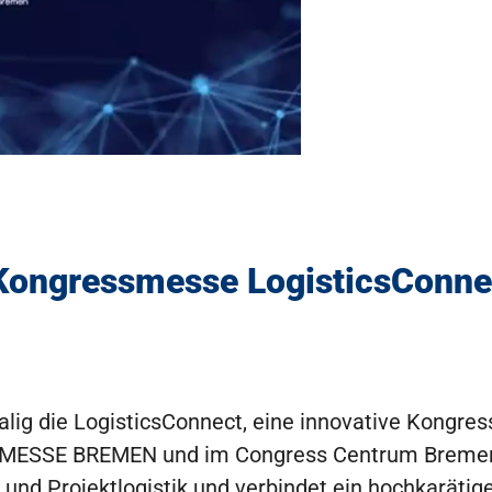
Kongressmesse LogisticsConne
alig die LogisticsConnect, eine innovative Kongre
der MESSE BREMEN und im Congress Centrum Bremen s
- und Projektlogistik und verbindet ein hochkarät