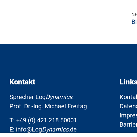
Nä
B
Kontakt
Link
Sprecher Log
Dynamics
:
Konta
Prof. Dr.-Ing. Michael Freitag
Daten
Impre
T:
+49 (0) 421 218 50001
Barrie
E:
info@Log
Dynamics
.de