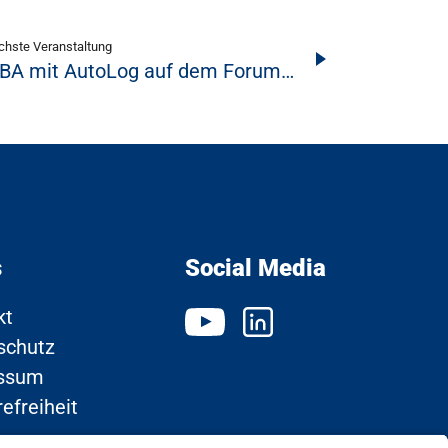
chste Veranstaltung
IBA mit AutoLog auf dem Forum…
s
Social Media
kt
schutz
ssum
refreiheit